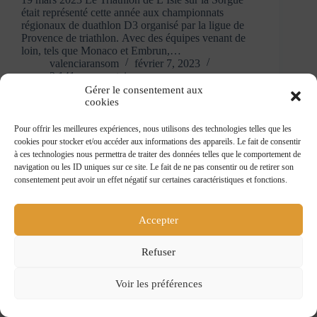
était représenté cette année aux championnats
régionaux de duathlon D3 organisé par la ligue de
Provence de triathlon. Avec des équipes venant de
loin, tels que Monaco et Embrun,…
valenciaransom
février 7, 2023
3 141 commentaires
Gérer le consentement aux
cookies
Pour offrir les meilleures expériences, nous utilisons des technologies telles que les
cookies pour stocker et/ou accéder aux informations des appareils. Le fait de consentir
à ces technologies nous permettra de traiter des données telles que le comportement de
navigation ou les ID uniques sur ce site. Le fait de ne pas consentir ou de retirer son
consentement peut avoir un effet négatif sur certaines caractéristiques et fonctions.
Accepter
Refuser
Voir les préférences