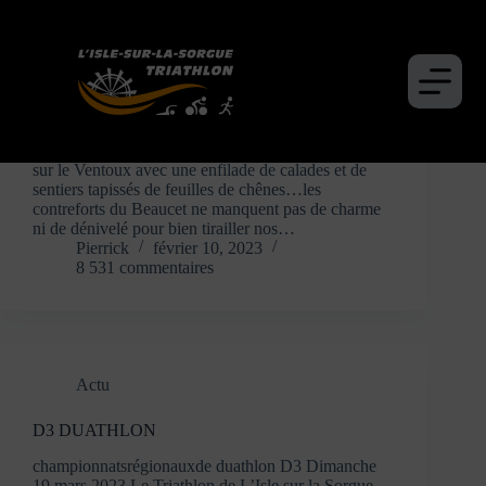
Passer
Catégorie
Actu
au
contenu
Actu
Sortie trail Le Beaucet samedi 4 fevrier 2023 Vue
sur le Ventoux avec une enfilade de calades et de
sentiers tapissés de feuilles de chênes…les
contreforts du Beaucet ne manquent pas de charme
ni de dénivelé pour bien tirailler nos…
Pierrick
février 10, 2023
8 531 commentaires
Actu
D3 DUATHLON
championnatsrégionauxde duathlon D3 Dimanche
19 mars 2023 Le Triathlon de L’Isle sur la Sorgue